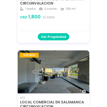
CIRCUNVALACION
1 baño
2 coche.
135 m²
135 m²
135 m²
1,800
USD
S/ 6059
Ver Propiedad
Estreno
9
ATE
LOCAL COMERCIAL EN SALAMANCA
CIRCUNVALACION