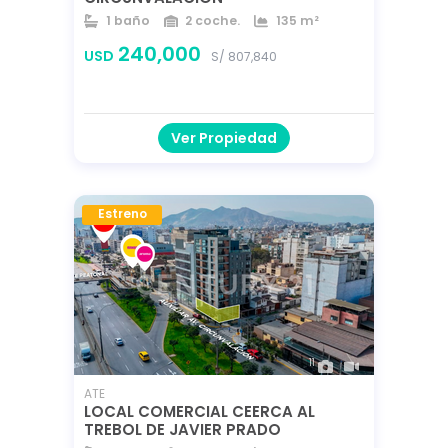
1 baño
2 coche.
135 m²
135 m²
135 m²
240,000
USD
S/ 807,840
Ver Propiedad
Estreno
11
ATE
LOCAL COMERCIAL CEERCA AL
TREBOL DE JAVIER PRADO