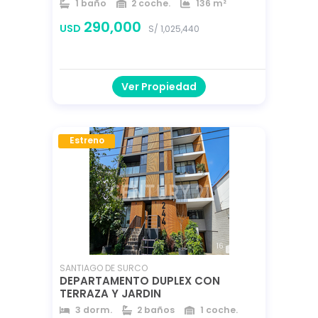
1 baño
2 coche.
136 m²
136 m²
136 m²
290,000
USD
S/ 1,025,440
Ver Propiedad
Estreno
16
SANTIAGO DE SURCO
DEPARTAMENTO DUPLEX CON
TERRAZA Y JARDIN
3 dorm.
2 baños
1 coche.