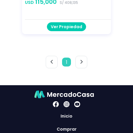
115,000
USD
S/ 408,135
Ver Propiedad
<
>
1
Inicio
Comprar