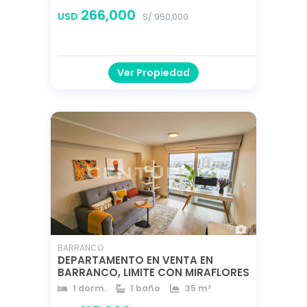
144 m²
144 m²
266,000
USD
S/ 950,000
Ver Propiedad
15
BARRANCO
DEPARTAMENTO EN VENTA EN
BARRANCO, LIMITE CON MIRAFLORES
1 dorm.
1 baño
35 m²
35 m²