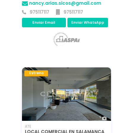
nancy.arias.sicos@gmail.com
975117117
975117117
Enviar Email
Enviar WhatsApp
Estreno
9
ATE
LOCAL COMERCIAL EN SALAMANCA