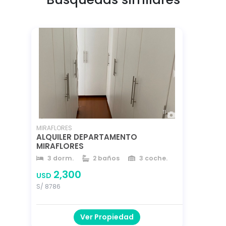
11
MIRAFLORES
ALQUILER DEPARTAMENTO
MIRAFLORES
3 dorm.
2 baños
3 coche.
225 m²
225 m²
año 2016
2,300
USD
S/ 8786
Ver Propiedad