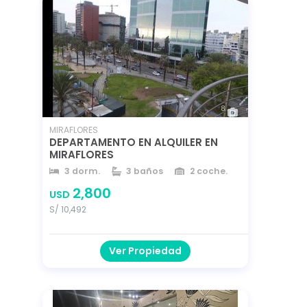
8
MIRAFLORES
DEPARTAMENTO EN ALQUILER EN
MIRAFLORES
3 dorm.
3 baños
2 coche.
220 m²
2,800
USD
S/ 10,492
Ver Propiedad