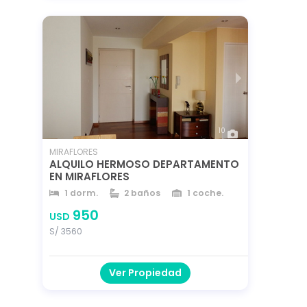
10
MIRAFLORES
ALQUILO HERMOSO DEPARTAMENTO
EN MIRAFLORES
1 dorm.
2 baños
1 coche.
90 m²
90 m²
año 2022
950
USD
S/ 3560
Ver Propiedad