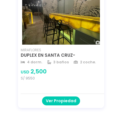
1
MIRAFLORES
DUPLEX EN SANTA CRUZ-
4 dorm.
3 baños
2 coche.
252 m²
157 m²
año 2011
2,500
USD
S/ 9550
Ver Propiedad