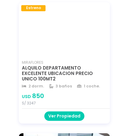
Estreno
0
MIRAFLORES
ALQUILO DEPARTAMENTO
EXCELENTE UBICACION PRECIO
UNICO 100MT2
2 dorm.
3 baños
1 coche.
96 m²
96 m²
4 m²
850
USD
año 2018
S/ 3247
Ver Propiedad