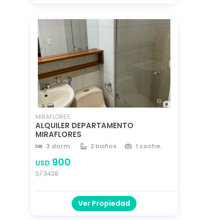
10
MIRAFLORES
ALQUILER DEPARTAMENTO
MIRAFLORES
3 dorm.
2 baños
1 coche.
85 m²
85 m²
año 2008
900
USD
S/ 3438
Ver Propiedad