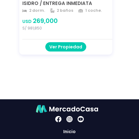
ISIDRO / ENTREGA INMEDIATA
2 dorm.
2 baños
1 coche.
121 m²
121 m²
año 2022
269,000
USD
S/ 981,850
Ver Propiedad
Inicio