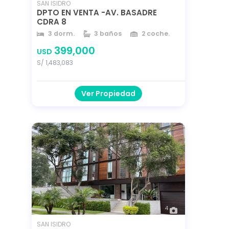
SAN ISIDRO
DPTO EN VENTA -AV. BASADRE
CDRA 8
3 dorm.
3 baños
2 coche.
200 m²
200 m²
año 2013
399,000
USD
S/ 1,483,083
Ver Propiedad
4
SAN ISIDRO