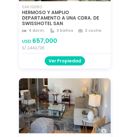
SAN ISIDRO
HERMOSO Y AMPLIO
DEPARTAMENTO A UNA CDRA. DE
SWISSHOTEL SAN
4 dorm.
3 baños
3 coche.
491 m²
242 m²
249 m²
657,000
USD
año 2015
S/ 2,442,726
Ver Propiedad
5