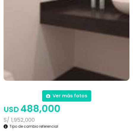
Ver más fotos
488,000
USD
S/ 1,952,000
Tipo de cambio referencial