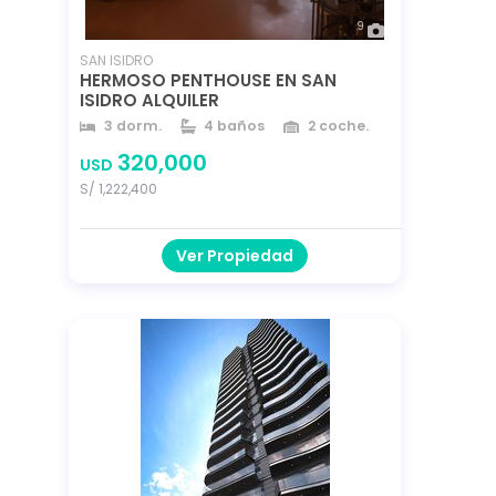
9
SAN ISIDRO
HERMOSO PENTHOUSE EN SAN
ISIDRO ALQUILER
3 dorm.
4 baños
2 coche.
170 m²
238 m²
año 2011
320,000
USD
S/ 1,222,400
Ver Propiedad