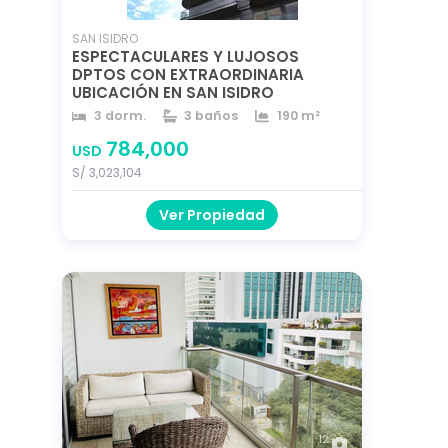
8
SAN ISIDRO
ESPECTACULARES Y LUJOSOS
DPTOS CON EXTRAORDINARIA
UBICACIÓN EN SAN ISIDRO
3 dorm.
3 baños
190 m²
784,000
USD
S/ 3,023,104
Ver Propiedad
12