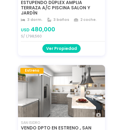
ESTUPENDO DÚPLEX AMPLIA
TERRAZA A/C PISCINA SALON Y
JARDÍN
3 dorm.
3 baños
2 coche.
290 m²
180 m²
110 m²
480,000
USD
año 2013
S/ 1,798,560
Ver Propiedad
Estreno
15
SAN ISIDRO
VENDO DPTO EN ESTRENO , SAN